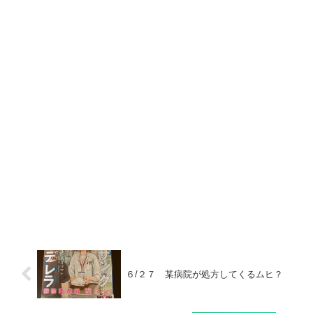
６/２７ 某病院が処方してくるムヒ？