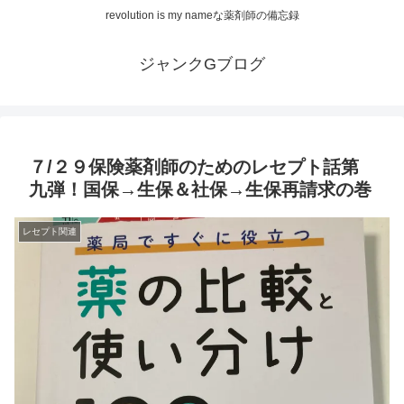
revolution is my nameな薬剤師の備忘録
ジャンクGブログ
７/２９保険薬剤師のためのレセプト話第
九弾！国保→生保＆社保→生保再請求の巻
レセプト関連