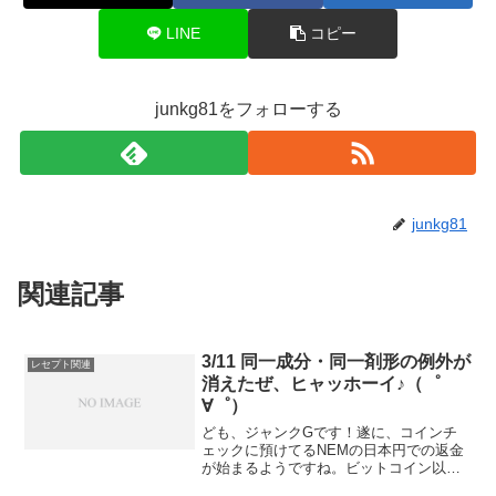
LINE
コピー
junkg81をフォローする
junkg81
関連記事
3/11 同一成分・同一剤形の例外が
レセプト関連
消えたぜ、ヒャッホーイ♪（゜
∀゜）
ども、ジャンクGです！遂に、コインチ
ェックに預けてるNEMの日本円での返金
が始まるようですね。ビットコイン以外
の売買も再開になるようですし。一回値