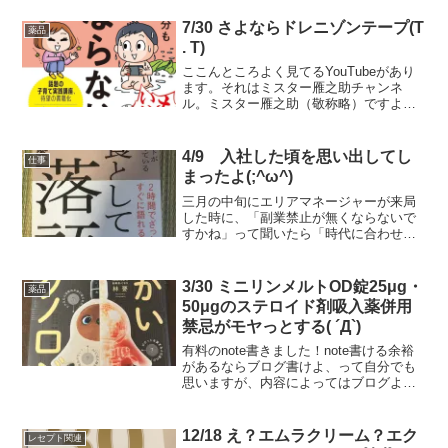
上がってたLSK売りたかったなぁ～、今
はめっちゃ値下がってるので、むしろ買
7/30 さよならドレニゾンテープ(T
薬品
いですがｗたいした額...
. T)
ここんところよく見てるYouTubeがあり
ます。それはミスター雁之助チャンネ
ル。ミスター雁之助（敬称略）ですよ、
旦那。現役の時の傍若無人なヒールの印
象と違い、優しげ。そして、話が面白
い。そんでもって歌が上手い。エンディ
4/9 入社した頃を思い出してし
仕事
ングの「いつかまた」良...
まったよ(;^ω^)
三月の中旬にエリアマネージャーが来局
した時に、「副業禁止が無くならないで
すかね」って聞いたら「時代に合わせて
無くなる方向には向かうと思うけど…何
か企んでますね？」って言われたので、
ブロックチェーンを使った譲受譲渡を見
3/30 ミニリンメルトOD錠25μg・
薬品
据えた企みを話したんです...
50μgのステロイド剤吸入薬併用
禁忌がモヤっとする( ´Д`)
有料のnote書きました！note書ける余裕
があるならブログ書けよ、って自分でも
思いますが、内容によってはブログより
note向きなのあるな、と思いまして。今
後もnote更新していこうと思います٩( ᐛ
)و無料のものも書くよ、たぶん。オープ...
12/18 え？エムラクリーム？エク
レセプト関連