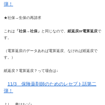
弾！
★社保→生保の再請求
これは
「社保→社保」
と同じなので、
紙返戻or電算返戻
で
す。
（電算返戻のデータあれば電算返戻、なければ紙返戻で
す。）
紙返戻？電算返戻？って場合は↓
11/3 保険薬剤師のためのレセプト話第二
弾！
よし、書けたゾ♪