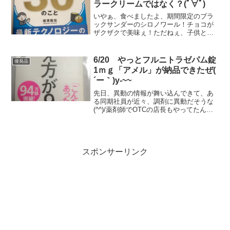
ラークリームではなく？(ﾟ∀ﾟ)
いやぁ、食べましたよ、期間限定のブラ
ックサンダーのシロノワール！チョコが
ザクザクで美味ぇ！ただねぇ、子供と一
緒に1つ食べたんだけど、重たいのよね
ぇ。シロノワール食べた後に昼飯食べた
けど、胃が重くて重くて…歳はとりたく
6/20 やっとフルニトラゼパム錠
後発品
ないねぇ。オープニングは...
1ｍｇ「アメル」が納品できたぜ(
´ー｀)y-~~
先日、異動の情報が舞い込んできて、あ
る同期社員が近々、調剤に異動だそうな
(^^)/薬剤師でOTCの店長もやってたんで
すが、スキャンダルで降格(-_-)で、長い
沈黙の後、調剤へ異動('ω')ノなかなかなキ
ャラクターなので、ひっかきまわしてく
れ...
スポンサーリンク