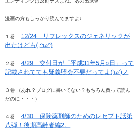
エンディングは反則デスよね、あの出来w
漫画の方もしっかり読んでますよ↓
12/24 リフレックスのジェネリックが
１巻
出たけども(;^ω^)
4/29 交付日が「平成31年5月○日」って
２巻
記載されてても疑義照会不要だってよ(‘ω’)ノ
３巻 （あれ？ブログに書いてない？もちろん買って読ん
だのに・・・）
4/30 保険薬剤師のためのレセプト話第
４巻
八弾！後期高齢者編2。