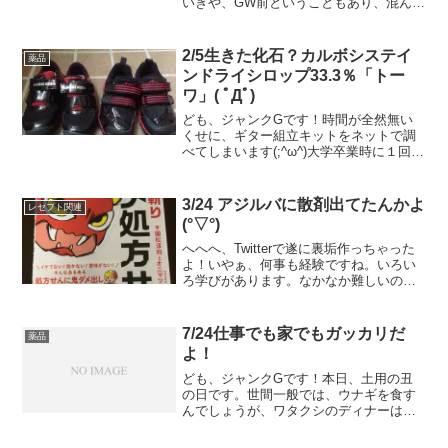
いきや、GW前ということもあり、混んで
ますね。さて、本題。先日、カルボシス
テイン錠500ｍｇ「サワイ」を発注したと
ころ、なぜか納品が遅れたことがあっ
2/5生きた化石？カルボシステイ
薬品
て、気にはなってたん...
ンドライシロップ33.3％「トー
ワ」( ﾟДﾟ)
ども、ジャンクGです！時間が全然無い
くせに、ギター組立キットをネットで調
べてしまいます(;^ω^)大学卒業時に１回組
立て、塗装もしたんですが、家を建てた
時に「邪魔になるから」って言われて破
壊して焼いてしまったんですよねぇ。薬
3/24 アジルバに散剤出てたんかよ
レセプト関連
剤師国家試験の前...
(°▽°)
へへへ、Twitterで遂に裏垢作っちゃった
よ！いやぁ、何事も経験ですね。いろい
ろ学びがあります。なかなか難しいのか
な、とか思って担ですが、やってみるも
んですね。今年の抱負（裏メニュー）で
挙げてた「新しいこと」ゲット！抱負と
7/24仕事でも家でもガッカリだ
薬品
か載ってるのはこ...
よ！
ども、ジャンクGです！本日、土用の丑
の日です。世間一般では、ウナギを食す
んでしょうが、ワタクシのディナーはレ
トルトカレー！！ウナギでなくてもせめ
て、手料理が良かった。（贅沢？）あ、