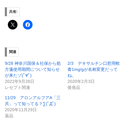
共有:
関連
9/28 神奈川国保＆社保から処
2/3 デキサルチン口腔用軟
方箋使用期間について知らせ
膏1mg/gが名称変更だって
が来たゾ(ﾟ∀ﾟ)
ね。
2022年9月28日
2020年2月3日
レセプト関連
後発品
11/29 アロンアルフアA「三
共」って知ってる？∑(ﾟДﾟ)
2020年11月29日
薬品