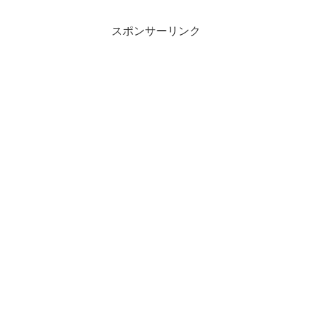
きっとワタクシがカレーが好きだか
ら・・・うん、無理だ♪良いん...
スポンサーリンク