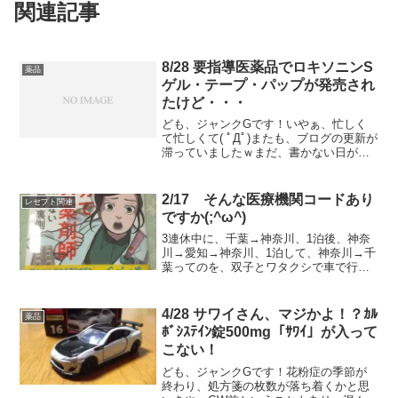
関連記事
8/28 要指導医薬品でロキソニンS
薬品
ゲル・テープ・パップが発売され
たけど・・・
ども、ジャンクGです！いやぁ、忙しく
て忙しくて( ﾟДﾟ)またも、ブログの更新が
滞っていましたｗまだ、書かない日が続
きそうなので、なんとかやる気を出して
書いてます。例え、駄文となってしまっ
ても、文章を書くことは大事だと思いま
2/17 そんな医療機関コードあり
レセプト関連
すし(;^ω^)...
ですか(;^ω^)
3連休中に、千葉→神奈川、1泊後、神奈
川→愛知→神奈川、1泊して、神奈川→千
葉ってのを、双子とワタクシで車で行っ
たわけですが、なかなかしんどかったで
すね。しかも、雪降ってるんだもんな
ぁ。アクアラインとか通行止め、ドキド
4/28 サワイさん、マジかよ！？ｶﾙ
薬品
キもんでした。幸いにも...
ﾎﾞｼｽﾃｲﾝ錠500mg「ｻﾜｲ」が入って
こない！
ども、ジャンクGです！花粉症の季節が
終わり、処方箋の枚数が落ち着くかと思