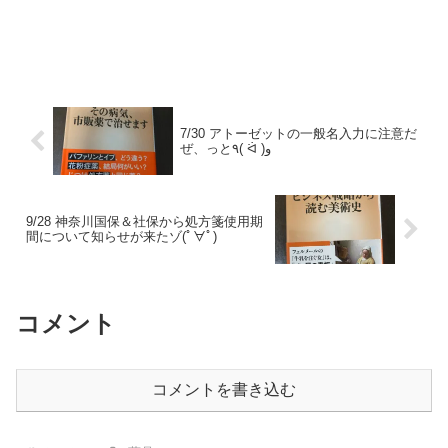
7/30 アトーゼットの一般名入力に注意だ
ぜ、っと٩( ᐛ )و
9/28 神奈川国保＆社保から処方箋使用期
間について知らせが来たゾ(ﾟ∀ﾟ)
コメント
コメントを書き込む