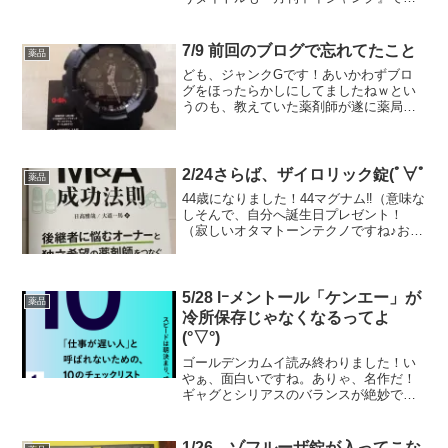
いんじゃないですかね(ﾟДﾟ)それはさてお
き、先日、Amazonのプライムデーがあっ
て、ルンバを購入しちゃいましたよ！プ
7/9 前回のブログで忘れてたこと
薬品
ライムデ...
ども、ジャンクGです！あいかわずブロ
グをほったらかしにしてましたねｗとい
うのも、教えていた薬剤師が遂に薬局長
になるということで、喜ばしいことなん
ですが、異動してしまうので戦力ダウ
ン。そして、エリアのシフトのまとめ役
になってしまったこともあり...
2/24さらば、ザイロリック錠(ﾟ∀ﾟ)
薬品
44歳になりました！44マグナム‼︎（意味な
しそんで、自分へ誕生日プレゼント！
（寂しいオタマトーンテクノですね♪お
や、オタマトーンなら前に買ったので
は？って旦那、そりゃノーマルのオタマ
トーンですぜ！ノーマルのオタマトーン
は小さくて演奏しにく...
5/28 lｰメントール「ケンエー」が
薬品
冷所保存じゃなくなるってよ
(°▽°)
ゴールデンカムイ読み終わりました！い
やぁ、面白いですね。ありゃ、名作だ！
ギャグとシリアスのバランスが絶妙で。
子供とアニメ版見てますが、アニメも良
いね。オープニングは、2022年1月に読ん
だ本2冊目、って話。2022年1月に読んだ
1/26 ゾフルーザ錠が入ってこな