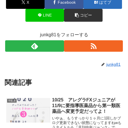
X
Facebook
はてブ
LINE
コピー
junkg81をフォローする
junkg81
関連記事
10/25 アレグラFXジュニアが
市販薬
11/9に要指導医薬品から第一類医
薬品へ変更予定だってよ！
いやぁ、もうすっかり１ヶ月に1回しかブ
ログ更新できない状態になってますねwも
うタイトルも『月刊中年ジャンク』で良