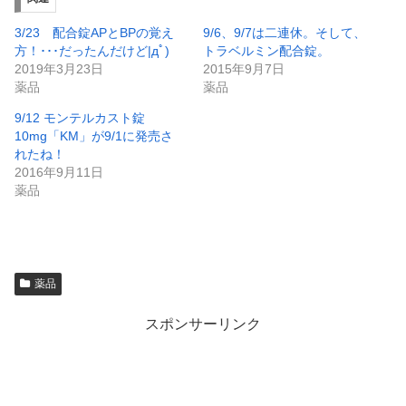
3/23 配合錠APとBPの覚え
9/6、9/7は二連休。そして、
方！･･･だったんだけど|дﾟ)
トラベルミン配合錠。
2019年3月23日
2015年9月7日
薬品
薬品
9/12 モンテルカスト錠
10mg「KM」が9/1に発売さ
れたね！
2016年9月11日
薬品
薬品
スポンサーリンク