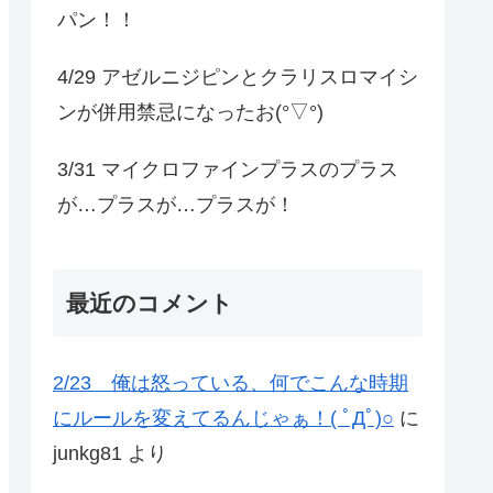
パン！！
4/29 アゼルニジピンとクラリスロマイシ
ンが併用禁忌になったお(°▽°)
3/31 マイクロファインプラスのプラス
が…プラスが…プラスが！
最近のコメント
2/23 俺は怒っている、何でこんな時期
にルールを変えてるんじゃぁ！( ﾟДﾟ)○
に
junkg81
より