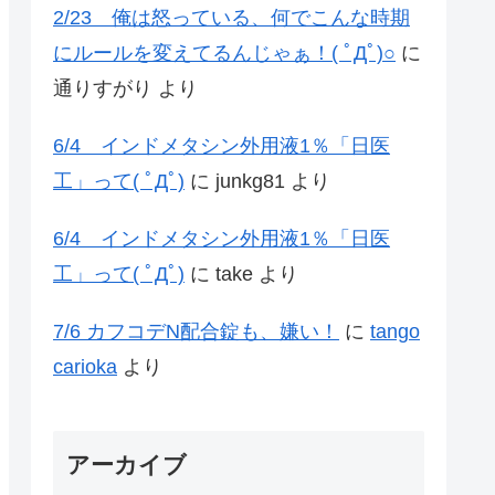
2/23 俺は怒っている、何でこんな時期
にルールを変えてるんじゃぁ！( ﾟДﾟ)○
に
通りすがり
より
6/4 インドメタシン外用液1％「日医
工」って( ﾟДﾟ)
に
junkg81
より
6/4 インドメタシン外用液1％「日医
工」って( ﾟДﾟ)
に
take
より
7/6 カフコデN配合錠も、嫌い！
に
tango
carioka
より
アーカイブ