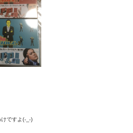
すよ(-_-)