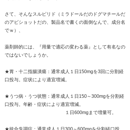
さて、そんなスルピリド（ミラドールだのドグマチールだ
のアビショットだの、製品名で書くの面倒なんで、成分名
でｗ）、
薬剤師的には、『用量で適応の変わる薬』として有名なの
ではないでしょうか。
★胃・十二指腸潰瘍：通常成人１日150mgを3回に分割経
口投与。症状により適宜増減。
★うつ病・うつ状態：通常成人１日150～300mgを分割経
口投与。年齢・症状により適宜増減。
１日600mgまで増量可。
★統合失調症：通常成人１日300～600mgを分割経口投