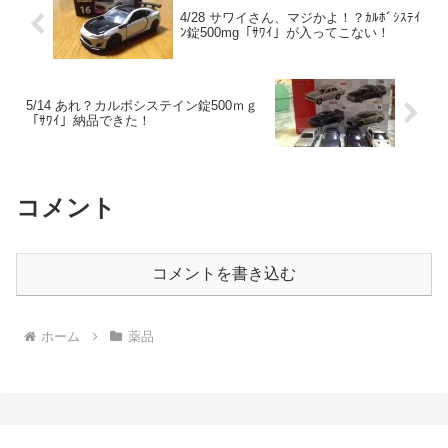
4/28 サワイさん、マジかよ！？ｶﾙﾎﾞｼｽﾃｲ
ﾝ錠500mg「ｻﾜｲ」が入ってこない！
5/14 あれ？カルボシステイン錠500ｍｇ
「ｻﾜｲ」納品できた！
コメント
コメントを書き込む
ホーム
薬品