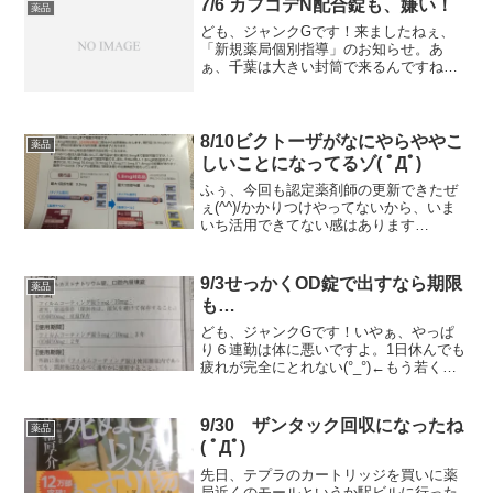
7/6 カフコデN配合錠も、嫌い！
薬品
ども、ジャンクGです！来ましたねぇ、
「新規薬局個別指導」のお知らせ。あ
ぁ、千葉は大きい封筒で来るんですね。
神奈川は小さい封筒で書留で来るので、
凄い違和感ｗワタクシは今回、管理薬剤
師ではないので、直撃では無いんです
が、薬局長およびエリアマネー...
8/10ビクトーザがなにやらややこ
薬品
しいことになってるゾ( ﾟДﾟ)
ふぅ、今回も認定薬剤師の更新できたぜ
ぇ(^^)/かかりつけやってないから、いま
いち活用できてない感はあります
が・・・。オープニングは、「有田と週
刊プロレスと」シーズン４の1話目見た
ぜ！って話。遂に、遂に、見ましたぜ！
9/3せっかくOD錠で出すなら期限
薬品
「有田と週刊プロレスと」...
も…
ども、ジャンクGです！いやぁ、やっぱ
り６連勤は体に悪いですよ。1日休んでも
疲れが完全にとれない(°_°)←もう若くな
いってことですね。さて、本当はそろそ
ろ「不覚」シリーズをやろうと思ってま
したが、昨日届いた書類で、気が変わり
9/30 ザンタック回収になったね
薬品
ました！何かとい...
( ﾟДﾟ)
先日、テプラのカートリッジを買いに薬
局近くのモールというか駅ビルに行った