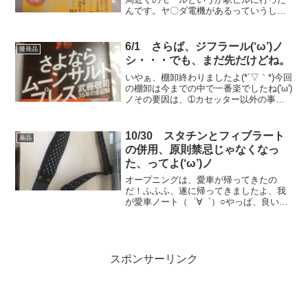
んです。ヤ〇ダ電機があるっていうし、
閉局後に行けそうなところはそこしかな
かったから(;^ω^)まぁ、その駅ビル自体が
イマイチというか、空きスペースがたく
6/1 さらば、ジフラール(‘ω’)ノ
後発品
さんあって、さび...
シ・・・でも、まだ先だけどね。
いやぁ、棚卸終わりましたよ(*´▽｀*)今回
の棚卸は今までの中で一番楽でしたね('ω')
ノその要因は、➀カセッター以外の事前
計数が完了してた。②計数日前日閉局後
にカセッターの計数終了。③計数日は納
品0。➃計数日当日、薬剤師の応援者
10/30 スタチンとフィブラート
薬品
GET！＆...
の併用、原則禁忌じゃなくなっ
た、ってよ(‘ω’)ノ
オープニングは、愛車が帰ってきたの
だ！ふふふ、遂に帰ってきましたよ、我
が愛車ノート（゜∀゜）○やっぱ、良いで
すね、自分の車、快適、快適♪しかも、ピ
カピカになってるし(*´▽｀*)仕事の方も、
処方箋枚数が落ち着き、今はひたすら棚
替にあけくれる...
スポンサーリンク