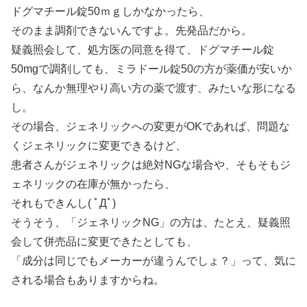
ドグマチール錠50ｍｇしかなかったら、
そのまま調剤できないんですよ。先発品だから。
疑義照会して、処方医の同意を得て、ドグマチール錠
50mgで調剤しても、ミラドール錠50の方が薬価が安いか
ら、なんか無理やり高い方の薬で渡す、みたいな形になる
し。
その場合、ジェネリックへの変更がOKであれば、問題な
くジェネリックに変更できるけど、
患者さんがジェネリックは絶対NGな場合や、そもそもジ
ェネリックの在庫が無かったら、
それもできんし( ﾟДﾟ)
そうそう、「ジェネリックNG」の方は、たとえ、疑義照
会して併売品に変更できたとしても、
「成分は同じでもメーカーが違うんでしょ？」って、気に
される場合もありますからね。