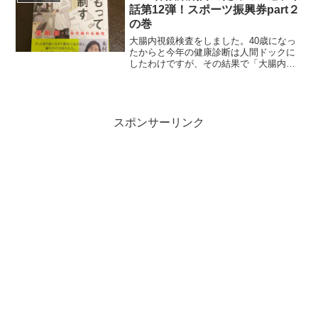
（一般名...
話第12弾！スポーツ振興券part２
の巻
大腸内視鏡検査をしました。40歳になっ
たからと今年の健康診断は人間ドックに
したわけですが、その結果で「大腸内視
鏡検査を受けることをおすすめします」
なんて書かれてて…（人間ドック受けた
時のブログ 5/23 計数アプリMediscount
を棚...
スポンサーリンク