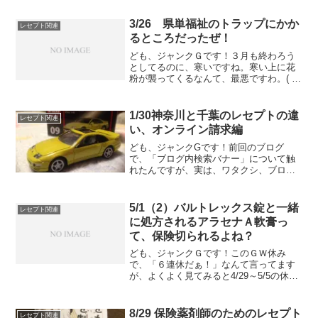
上がってたLSK売りたかったなぁ～、今
はめっちゃ値下がってるので、むしろ買
3/26 県単福祉のトラップにかか
レセプト関連
いですがｗたいした額...
るところだったぜ！
ども、ジャンクＧです！３月も終わろう
としてるのに、寒いですね。寒い上に花
粉が襲ってくるなんて、最悪ですわ。( ﾟ
Дﾟ)で、本題。「県単福祉」はその名の通
り、県単位で使える福祉でして。先日、
こんなことがありました。ワタクシの務
1/30神奈川と千葉のレセプトの違
レセプト関連
める薬局（in千...
い、オンライン請求編
ども、ジャンクGです！前回のブログ
で、「ブログ内検索バナー」について触
れたんですが、実は、ワタクシ、ブログ
の左上の方、Bloggerのアイコンの右側に
検索を設置していたことに気づきました
ｗ何やってんすかね、ワタクシ( ﾟДﾟ)ま、
5/1（2）バルトレックス錠と一緒
レセプト関連
「使わなく...
に処方されるアラセナＡ軟膏っ
て、保険切られるよね？
ども、ジャンクＧです！このＧＷ休み
で、「６連休だぁ！」なんて言ってます
が、よくよく見てみると4/29～5/5の休み
だから『７連休』ですね(;^ω^)ま、気にせ
ず、ブログ連投いっちゃいますよぉ（゜
∀゜）で、本題。この【バルトレックス錠
8/29 保険薬剤師のためのレセプト
レセプト関連