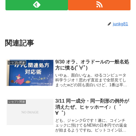
junkg81
関連記事
9/30 オラ、オラドールの一般名処
レセプト関連
方に憤る(ﾟ∀ﾟ)
いやぁ、面白いなぁ、ゆるコンピュータ
科学ラジオ！思わず直近まで全部見てし
まったwどの回も面白いけど、1番は卒論
のやつ（#86卒論を読み返したら、ひどす
ぎて笑い転げた）。ゆるコンピュータ科
学ラジオのせいで、ホーリーランドを全
3/11 同一成分・同一剤形の例外が
レセプト関連
部読むことになった...
消えたぜ、ヒャッホーイ♪（゜
∀゜）
ども、ジャンクGです！遂に、コインチ
ェックに預けてるNEMの日本円での返金
が始まるようですね。ビットコイン以外
の売買も再開になるようですし。一回値