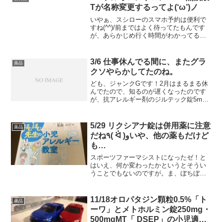
Tが名称変更するってよ(‘ω’)ノ
いやぁ、スシローのスマホ予約は便利で
すね(^^)/前まではよく待ってたもんです
が、あらかじめ行く時間がわかってる場
合は、もう速攻で予約します♪あと、意外
と持ち帰り注文が使えるのがね(*´▽｀*)イ
ベントの時とかは、ガンガン使うように
3/6 仕事休んでる間に、またグラ
薬品
なりまし...
クソやらかしてたのね。
ども、ジャンクGです！2月はまるまる休
んでたので、知るのが遅くなったのです
が、抗アレルギー剤のジルテック錠5mg
が回収になってたんですね。ちなみに、
去年だか一昨年だかにも回収してます
ね、ジルテック錠5mg…その時は、回収
5/29 リクシアナ錠は併用薬に注意
薬品
直後に代替lotのも...
だね٩( ᐛ )وいや、他の薬もだけど
も…
スポーツファーマシストになったゼ！と
はいえ、何か変わったかというとそうい
うことでもないのですが。ま、ぼちぼち
やっていきますか。あ、そうそう今年の
目標達成したね♪詳しくはこちら↓12/31
読めよ薬剤師2021、だ！オープニング
11/18オロパタジン顆粒0.5%「ト
薬品
は、2021年...
ーワ」とメトホルミン錠250mg・
500mgMT「 DSEP」の小児適応