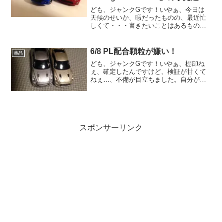
承認
ども、ジャンクGです！いやぁ、今日は
天候のせいか、暇だったものの、最近忙
しくて・・・書きたいことはあるもの
の、なかなかブログ書けないなぁ。で
は、本題。11月に入って、先発品にはあ
る小児適応の無かった2つのジェネリック
6/8 PL配合顆粒が嫌い！
薬品
に対して、小児適応が認め...
ども、ジャンクGです！いやぁ、棚卸ね
ぇ、確定したんですけど、検証が甘くて
ねぇ…、不備が目立ちました。自分が管
理薬剤師の時は、それこそ「間違えた
ら、ヤバイ( ﾟДﾟ)」って意識でやってたん
ですけど、最近は違うのかなぁ、検証に
対する意識というか...
スポンサーリンク