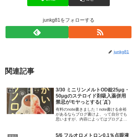
junkg81をフォローする
junkg81
関連記事
3/30 ミニリンメルトOD錠25μg・
薬品
50μgのステロイド剤吸入薬併用
禁忌がモヤっとする( ´Д`)
有料のnote書きました！note書ける余裕
があるならブログ書けよ、って自分でも
思いますが、内容によってはブログより
note向きなのあるな、と思いまして。今
後もnote更新していこうと思います٩( ᐛ
)و無料のものも書くよ、たぶん。オープ...
5/6 フルオロメトロン0.1％点眼液
後発品