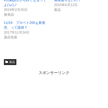
4月納品分から白くなるって
保険通らないの？
よ(‘ω’)ノ
2015年6月12日
2019年2月25日
薬品
後発品
11/24 プロペト200ｇ新発
売、って誰得？
2017年11月24日
薬品包装
薬品
スポンサーリンク