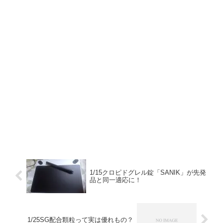
1/15クロピドグレル錠「SANIK」が先発
品と同一適応に！
1/25SG配合顆粒って実は優れもの？