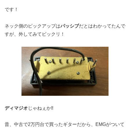
です！
ネック側のピックアップは
パッシブ
だとはわかってたんで
すが、外してみてビックリ！
ディマジオ
じゃねぇか
‼︎
昔、中古で2万円台で買ったギターだから、EMGがついて