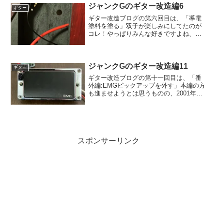
にやろうとしてたんですよ...
ジャンクGのギター改造編6
ギター
ギター改造ブログの第六回目は、「導電
塗料を塗る」双子が楽しみにしてたのが
コレ！やっぱりみんな好きですよね、塗
り塗りするのwコスパ等を考えると、銅の
テープを貼った方が良いみたいですが、
やってみたいじゃないの！で、キャビネ
ットとカバー内側に導電...
ジャンクGのギター改造編11
ギター
ギター改造ブログの第十一回目は、「番
外編:EMGピックアップを外す」本編の方
も進ませようとは思うものの、2001年に
買ったギターから、ピックアップを外そ
うと思いまして。で、今回外すピックア
ップは、EMG81です！EMGといえば、ア
クティブピ...
スポンサーリンク