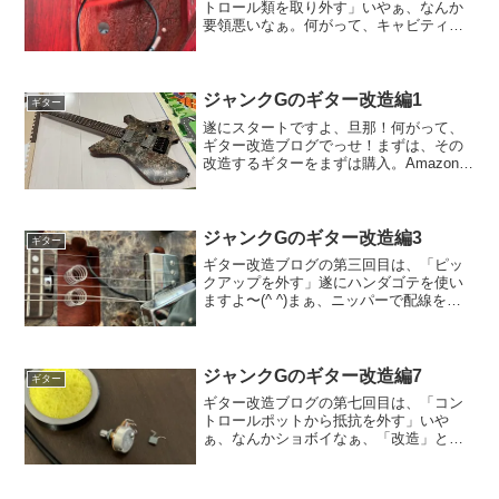
トロール類を取り外す」いやぁ、なんか
要領悪いなぁ。何がって、キャビティ内
に導電塗装するのに、ピックアップを外
した時（ジャンクGのギター改造編3）に
コントロール類も外せば良いのに、欲望
（？）に勝てずにピック...
ジャンクGのギター改造編1
ギター
遂にスタートですよ、旦那！何がって、
ギター改造ブログでっせ！まずは、その
改造するギターをまずは購入。Amazonで
ヘッドレスギターで有名なストランドバ
ーグにボディが似たEARTのギターを見て
購入しました。（ストランドバーグはフ
レットが計算さ...
ジャンクGのギター改造編3
ギター
ギター改造ブログの第三回目は、「ピッ
クアップを外す」遂にハンダゴテを使い
ますよ〜(^ ^)まぁ、ニッパーで配線を切
るという方法がない訳でもないですが…
まずは、後ろ側のカバーを外して、中の
配線のハンダを溶かして外します。ここ
で悩んだのが『子供...
ジャンクGのギター改造編7
ギター
ギター改造ブログの第七回目は、「コン
トロールポットから抵抗を外す」いや
ぁ、なんかショボイなぁ、「改造」とい
ってる割に細かいというか。進みも悪い
し…まぁ、進みが悪いのは、言い訳させ
てくださいよ、旦那！元々、10月の上旬