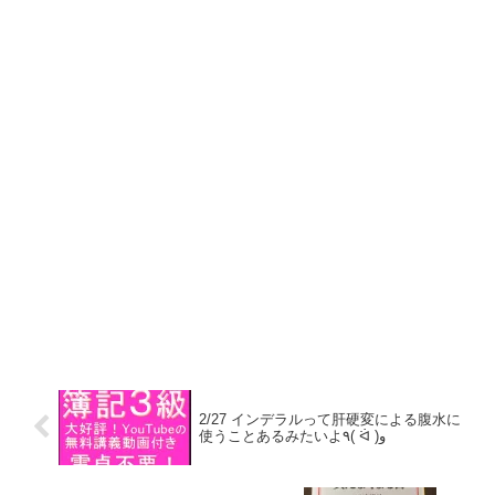
2/27 インデラルって肝硬変による腹水に
使うことあるみたいよ٩( ᐛ )و