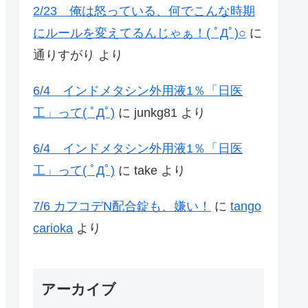
2/23 俺は怒っている、何でこんな時期
にルールを変えてるんじゃぁ！( ﾟДﾟ)○
に
通りすがり
より
6/4 インドメタシン外用液1％「日医
工」って( ﾟДﾟ)
に
junkg81
より
6/4 インドメタシン外用液1％「日医
工」って( ﾟДﾟ)
に
take
より
7/6 カフコデN配合錠も、嫌い！
に
tango
carioka
より
アーカイブ