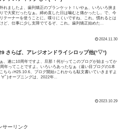
外れましたよ、歯列矯正のブランケット！いやぁ、いろいろ挟ま
りで大変だったなぁ。締め直した日は噛むと痛かったし。で、今
リテーナーを使うことに。喋りにくいですね、これ。慣れるとは
けど、仕事に少し支障でてるぞ、これ。歯列矯正始めた...
2024.11.30
/29 さらば、アレジオンドライシロップ他(°▽°)
ぁ、遂に10周年ですよ、旦那！何がってこのブログが始まってか
0周年ってことですよ。いろいろあったなぁ（遠い目ブログの1本
こちら↓H25.10.6、ブログ開始♪これからも駄文書いていきますよ
(ﾟ∀ﾟ)オープニングは、2022年...
2023.10.29
ンサーリンク