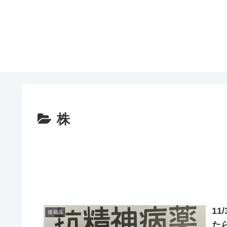
株
1
後発品
た