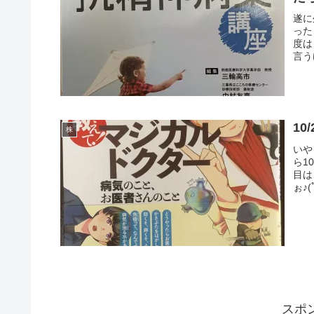
遂に
った
度は
言う
10
株
いや
ら1
目は
ぉ♪
スポ