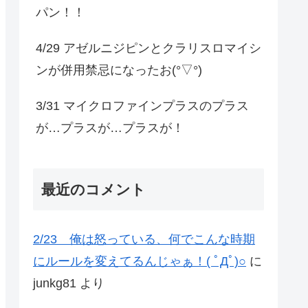
パン！！
4/29 アゼルニジピンとクラリスロマイシ
ンが併用禁忌になったお(°▽°)
3/31 マイクロファインプラスのプラス
が…プラスが…プラスが！
最近のコメント
2/23 俺は怒っている、何でこんな時期
にルールを変えてるんじゃぁ！( ﾟДﾟ)○
に
junkg81
より